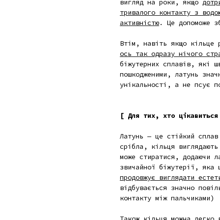
вигляд на роки, якщо
дотр
тривалого контакту з водо
активністю
. Це допоможе з
Втім, навіть якщо кільце 
ось так одразу нічого стр
біжутерних сплавів, які ш
пошкодженими, латунь знач
унікальності, а не псує п
[ Для тих, хто цікавиться
Латунь — це стійкий сплав
срібла, кільця виглядають
може стиратися, додаючи л
звичайної біжутерії, яка 
продовжує виглядати естет
відбувається значно повіл
контакту між пальчиками)
Також кільця можна легко 