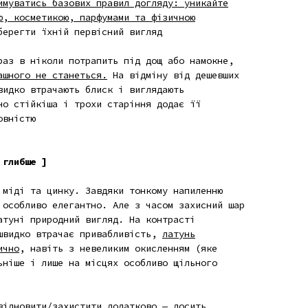
имуватись базових правил догляду: уникайте
ю, косметикою, парфумами та фізичною
берегти їхній первісний вигляд
раз в ніколи потрапить під дощ або намокне,
ашного не станеться.
На відміну від дешевших
видко втрачають блиск і виглядають
но стійкіша і трохи старіння додає її
овністю
 глибше ]
 міді та цинку. Завдяки тонкому напиленню
 особливо елегантно. Але з часом захисний шар
атуні природний вигляд. На контрасті
швидко втрачає привабливість,
латунь
ично
, навіть з невеликим окисленням
(яке
ьніше і лише на місцях особливо щільного
відновити/захистити додатково — досить