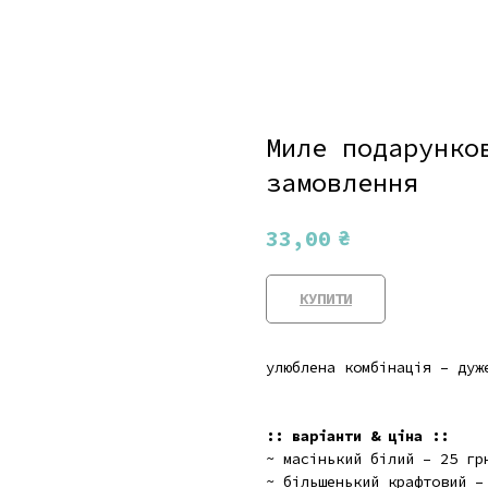
Миле подарунко
замовлення
₴
33,00
КУПИТИ
улюблена комбінація – дуж
:: варіанти & ціна ::
~ масінький білий
– 25 гр
~ більшенький крафтовий
– 