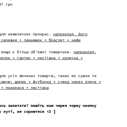
47 грн
ля невеличких прикрас.
наприклад, його
 сережки + ланцюжок + браслет + кафи
>
якщо є більш об'ємні товарчики.
наприклад,
релок + гартер + листівка + колечка +
для усіх великих товарів, таких як сумки та
симум: шопер + футболка + сумка через плече +
 + прикраси + листівка
ось запитати? пишіть нам через чорну
кнопку
у куті
, не соромтеся <3 ]