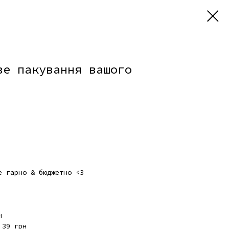
ве пакування вашого
е гарно & бюджетно <3
н
39 грн