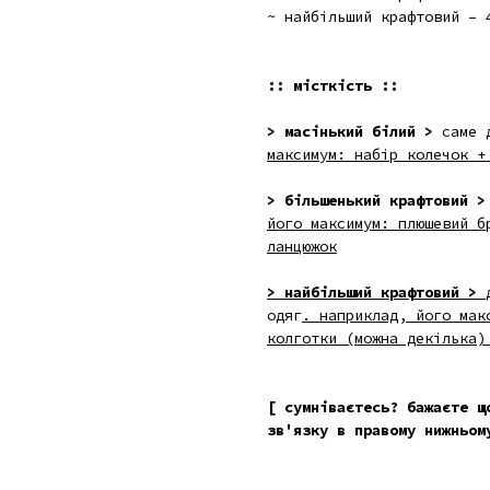
~ найбільший крафтовий – 
:: місткість ::
> масінький білий >
саме д
максимум: набір колечок +
> більшенький крафтовий 
його максимум: плюшевий б
ланцюжок
> найбільший крафтовий >
одяг
. наприклад, його мак
колготки (можна декілька)
[ сумніваєтесь? бажаєте щ
зв'язку в правому нижньом