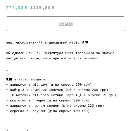
777,00
₴
1119,00
₴
КУПИТИ
new! ексклюзивний* відьмацький набір 🧙🖤
об'єднали най-най концептуальніші товарчики за значно
вигіднішою ціною, аніж при купівлі їх окремо~
_
🐈‍⬛ в набір входять:
~ ланцюжок з місяцем (ціна окремо 250 грн)
~ набір 3-х химерних колечок (ціна окремо 200 грн)
~ 10 матових стікерів Котики Таро (ціна окремо 59 грн)
~ колготки з Плющем (ціна окремо 290 грн)
~ ланцюжок з чорним серцем (ціна окремо 220 грн)
~ сережка з Павуком (ціна окремо 100 грн)
_