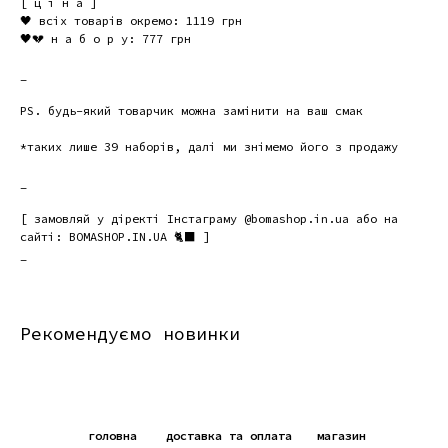
[ ц і н а ]
🖤 всіх товарів окремо: 1119 грн
🖤💔 н а б о р у: 777 грн
_
PS. будь-який товарчик можна замінити на ваш смак
*таких лише 39 наборів, далі ми знімемо його з продажу
_
[ замовляй у діректі Інстаграму @bomashop.in.ua або на
сайті: BOMASHOP.IN.UA 🐈‍⬛ ]
_
Рекомендуємо новинки
головна
доставка та оплата
магазин