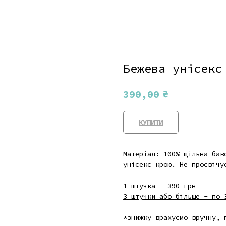
Бежева унісекс
₴
390,00
КУПИТИ
Матеріал: 100% щільна бав
унісекс крою. Не просвічу
1 штучка - 390 грн
3 штучки або більше - по 
*знижку врахуємо вручну, 