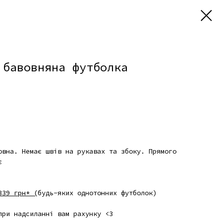
 бавовняна футболка
овна. Немає швів на рукавах та збоку. Прямого
є
339 грн* (
будь-яких однотонних футболок)
при надсиланні вам рахунку <3