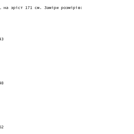
L на зріст 171 см. Заміри розмірів:
43
48
52