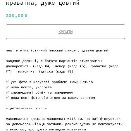
краватка, дуже довгий
250,00
₴
КУПИТИ
new! мінімалістичний плоский ланцюг, дуууже довгий
завдяки довжині, є багато варіантів стилізації:
двошаровість (кадр #4), чокер (кадр #6), краватка (кадр
#7) і класична підвіска (кадр #8)
⠀
✅ усі фото з каруселі зроблені нами наживо
✅ нова пошта, укрпошта
✅ справедливі обмін та повернення
✅ додаткові фото або відео за вашим запитом
- детальніший опис -
максимальна довжина ланцюжка: ±118 см. на шиї фіксується
за допомогою кільця-затяжки. рекомендуємо не контактувати
з вологою, щоб довго виглядав новеньким