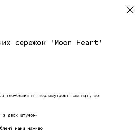
них сережок 'Moon Heart'
світло-блакитні перламутрові камінці, що
 з двох штучок▫️
блені нами наживо