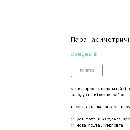
Пара асиметрич
₴
220,00
КУПИТИ
у них просто надзвичайні 
нагадують місячне сяйво
▫️ вартість вказано за пару
✅ усі фото з каруселі зро
✅ нова пошта, укрпошта